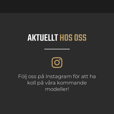
AKTUELLT
HOS OSS
Följ oss på Instagram för att ha
koll på våra kommande
modeller!
-
-
-
Gått Nytt 2023
Hello Autumn
Ergonomisk Svart
-
-
-
Ergonomisk
Pro-Frisörsax av
Frisörsax från
-
Frisörsax - 6"
-
-
-