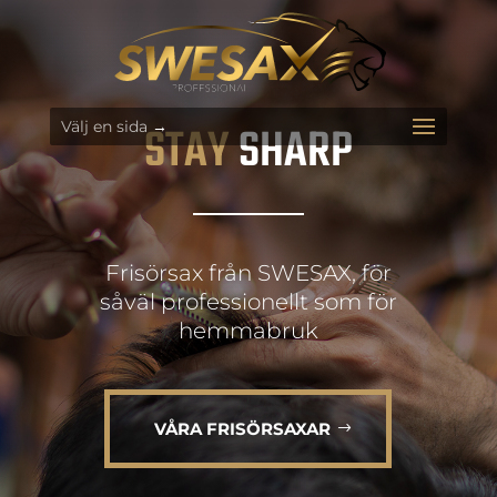
STAY
SHARP
Välj en sida
Frisörsax från SWESAX, för
såväl professionellt som för
hemmabruk
VÅRA FRISÖRSAXAR