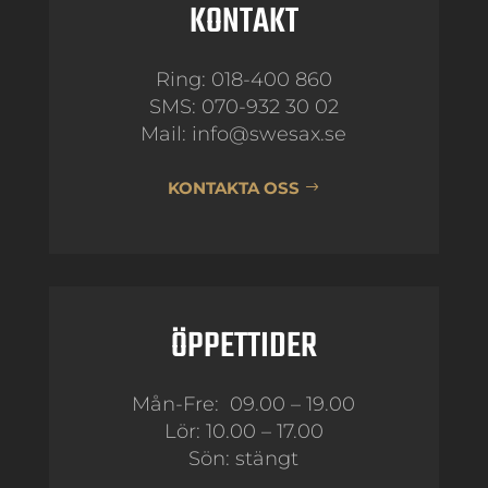
#beautycar
KONTAKT
p
#hairstyle
p
e #swesax
#beautycar
e
#beautysho
Ring: 018-400 860
p
SMS: 070-932 30 02
Mail: info@swesax.se
KONTAKTA OSS
ÖPPETTIDER
Mån-Fre: 09.00 – 19.00
Lör: 10.00 – 17.00
Sön: stängt